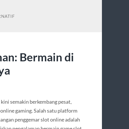
RNATIF
an: Bermain di
ya
l kini semakin berkembang pesat,
online gaming. Salah satu platform
langan penggemar slot online adalah
rkan pengalaman bermain game slot