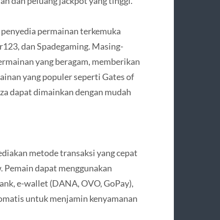
 dan peluang jackpot yang tinggi.
penyedia permainan terkemuka
ker123, dan Spadegaming. Masing-
permainan yang beragam, memberikan
ainan yang populer seperti Gates of
anza dapat dimainkan dengan mudah
iakan metode transaksi yang cepat
w. Pemain dapat menggunakan
bank, e-wallet (DANA, OVO, GoPay),
otomatis untuk menjamin kenyamanan