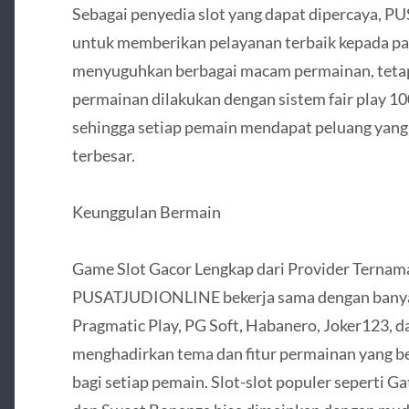
Sebagai penyedia slot yang dapat dipercaya,
untuk memberikan pelayanan terbaik kepada par
menyuguhkan berbagai macam permainan, tetap
permainan dilakukan dengan sistem fair play 1
sehingga setiap pemain mendapat peluang yan
terbesar.
Keunggulan Bermain
Game Slot Gacor Lengkap dari Provider Ternam
PUSATJUDIONLINE bekerja sama dengan banyak
Pragmatic Play, PG Soft, Habanero, Joker123, 
menghadirkan tema dan fitur permainan yang b
bagi setiap pemain. Slot-slot populer seperti Ga