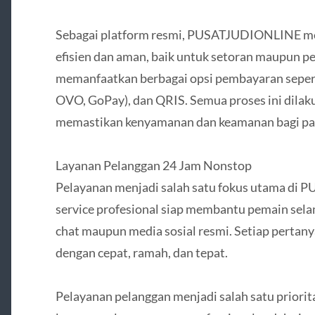
Sebagai platform resmi, PUSATJUDIONLINE me
efisien dan aman, baik untuk setoran maupun p
memanfaatkan berbagai opsi pembayaran sepert
OVO, GoPay), dan QRIS. Semua proses ini dilak
memastikan kenyamanan dan keamanan bagi pa
Layanan Pelanggan 24 Jam Nonstop
Pelayanan menjadi salah satu fokus utama di
service profesional siap membantu pemain selam
chat maupun media sosial resmi. Setiap pertany
dengan cepat, ramah, dan tepat.
Pelayanan pelanggan menjadi salah satu prio