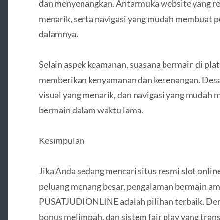
dan menyenangkan. Antarmuka website yang res
menarik, serta navigasi yang mudah membuat p
dalamnya.
Selain aspek keamanan, suasana bermain di plat
memberikan kenyamanan dan kesenangan. Desain
visual yang menarik, dan navigasi yang mudah
bermain dalam waktu lama.
Kesimpulan
Jika Anda sedang mencari situs resmi slot onli
peluang menang besar, pengalaman bermain ama
PUSATJUDIONLINE adalah pilihan terbaik. Den
bonus melimpah, dan sistem fair play yang trans