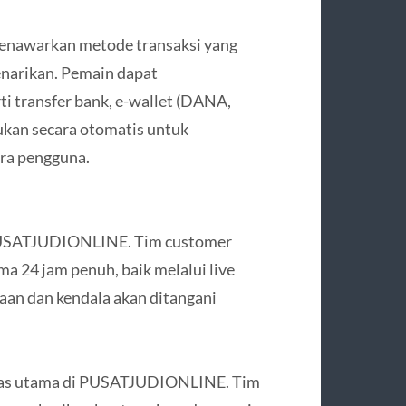
nawarkan metode transaksi yang
enarikan. Pemain dapat
i transfer bank, e-wallet (DANA,
ukan secara otomatis untuk
ra pengguna.
 PUSATJUDIONLINE. Tim customer
a 24 jam penuh, baik melalui live
aan dan kendala akan ditangani
ritas utama di PUSATJUDIONLINE. Tim