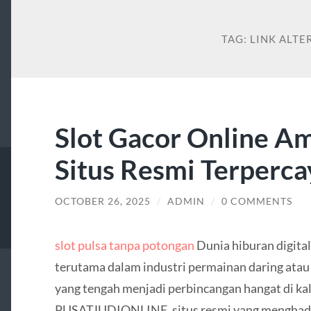
TAG:
LINK ALTE
Slot Gacor Online Am
Situs Resmi Terperca
OCTOBER 26, 2025
/
ADMIN
/
0 COMMENTS
slot pulsa tanpa potongan
Dunia hiburan digita
terutama dalam industri permainan daring atau 
yang tengah menjadi perbincangan hangat di ka
PUSATJUDIONLINE, situs resmi yang menghadi