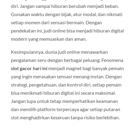
diri. Jangan sampai hiburan berubah menjadi beban.
Gunakan waktu dengan bijak, atur modal, dan nikmati
setiap momen dari sensasi bermain. Dengan
pendekatan ini, judi online bisa menjadi hiburan digital
modern yang memuaskan dan aman.
Kesimpulannya, dunia judi online menawarkan
pengalaman seru dengan berbagai peluang. Fenomena
slot gacor hari ini
menjadi magnet bagi banyak pemain
yang ingin merasakan sensasi menang instan. Dengan
strategi, pengetahuan, dan kontrol diri, setiap pemain
bisa menikmati hiburan digital ini secara maksimal.
Jangan lupa untuk tetap memperhatikan keamanan
dan memilih platform terpercaya agar setiap putaran
slot menghadirkan keseruan tanpa risiko berlebihan.