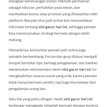
mengejar kemenangan instan. Nikmati permainan
sebagai hiburan, perhatikan pola mesin, dan
manfaatkan bonus atau promosi yang ditawarkan oleh
platform. Banyak situs judi online kini menyediakan
informasi tentang
slot gacor hari ini
, sehingga pemain
bisa merencanakan strategi bermain dengan lebih
matang.
Menariknya, komunitas pemain judi online juga
semakin berkembang. Forum dan grup diskusi menjadi
tempat bertukar tips, berbagi pengalaman, dan bahkan
menemukan rekomendasi mesin
slot gacor hari ini
. Ini
menghadirkan nuansa sosial yang unik, karena pemain
tidak hanya bermain sendiri, tapi juga bisa belajar dari
pengalaman orang lain.
Satu hal yang perlu diingat: meski
slot gacor hari ini
terdengar menggoda, tetaplah bermain dengan kontrol