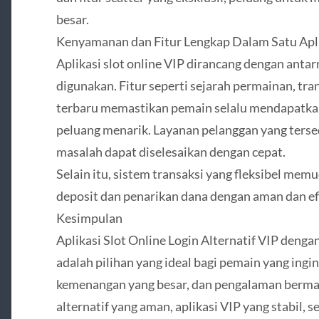
besar.
Kenyamanan dan Fitur Lengkap Dalam Satu Apl
Aplikasi slot online VIP dirancang dengan an
digunakan. Fitur seperti sejarah permainan, tran
terbaru memastikan pemain selalu mendapatka
peluang menarik. Layanan pelanggan yang ters
masalah dapat diselesaikan dengan cepat.
Selain itu, sistem transaksi yang fleksibel m
deposit dan penarikan dana dengan aman dan efi
Kesimpulan
Aplikasi Slot Online Login Alternatif VIP deng
adalah pilihan yang ideal bagi pemain yang ingin
kemenangan yang besar, dan pengalaman berma
alternatif yang aman, aplikasi VIP yang stabil, s