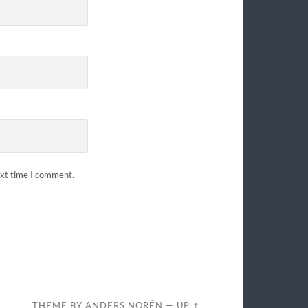
ext time I comment.
THEME BY
ANDERS NORÉN
—
UP ↑