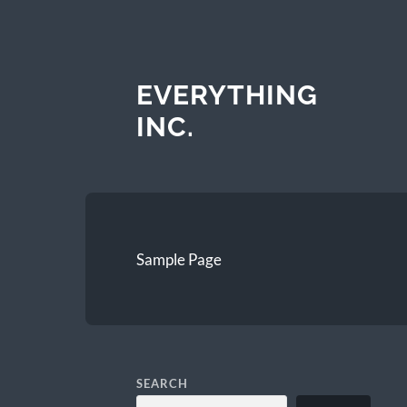
EVERYTHING
INC.
Sample Page
SEARCH