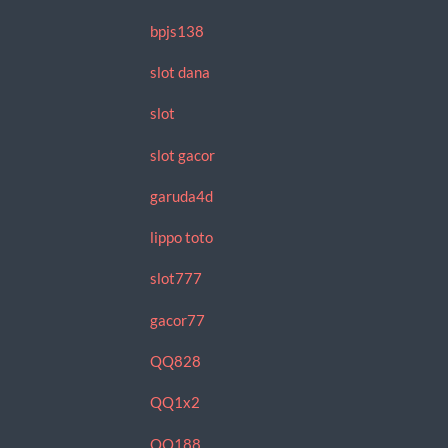
bpjs138
slot dana
slot
slot gacor
garuda4d
lippo toto
slot777
gacor77
QQ828
QQ1x2
QQ188