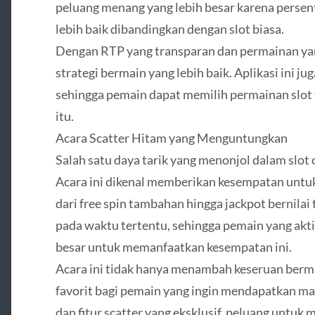
peluang menang yang lebih besar karena perse
lebih baik dibandingkan dengan slot biasa.
Dengan RTP yang transparan dan permainan yan
strategi bermain yang lebih baik. Aplikasi ini ju
sehingga pemain dapat memilih permainan slot 
itu.
Acara Scatter Hitam yang Menguntungkan
Salah satu daya tarik yang menonjol dalam slot 
Acara ini dikenal memberikan kesempatan untu
dari free spin tambahan hingga jackpot bernilai
pada waktu tertentu, sehingga pemain yang akti
besar untuk memanfaatkan kesempatan ini.
Acara ini tidak hanya menambah keseruan berm
favorit bagi pemain yang ingin mendapatkan m
dan fitur scatter yang eksklusif, peluang unt