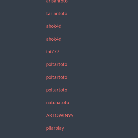
arisantoto
tariantoto
ahok4d
ahok4d
ini777
poltartoto
poltartoto
poltartoto
natunatoto
ARTOWIN99
pilarplay