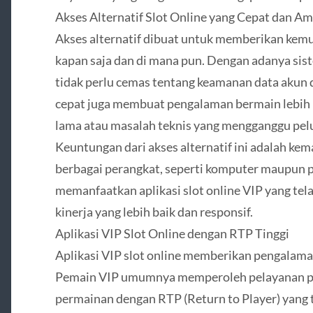
Akses Alternatif Slot Online yang Cepat dan A
Akses alternatif dibuat untuk memberikan kem
kapan saja dan di mana pun. Dengan adanya sis
tidak perlu cemas tentang keamanan data akun d
cepat juga membuat pengalaman bermain lebih
lama atau masalah teknis yang mengganggu pe
Keuntungan dari akses alternatif ini adalah k
berbagai perangkat, seperti komputer maupun po
memanfaatkan aplikasi slot online VIP yang te
kinerja yang lebih baik dan responsif.
Aplikasi VIP Slot Online dengan RTP Tinggi
Aplikasi VIP slot online memberikan pengalama
Pemain VIP umumnya memperoleh pelayanan prio
permainan dengan RTP (Return to Player) yang ti