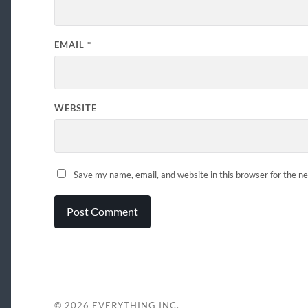
EMAIL
*
WEBSITE
Save my name, email, and website in this browser for the n
© 2026
EVERYTHING INC.