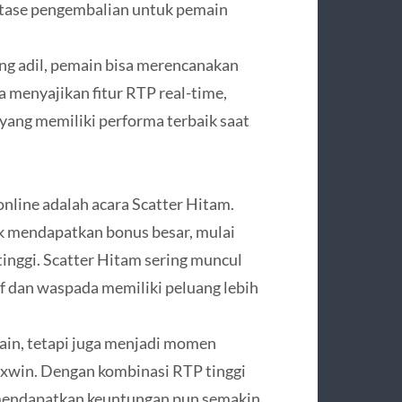
ntase pengembalian untuk pemain
g adil, pemain bisa merencanakan
ga menyajikan fitur RTP real-time,
yang memiliki performa terbaik saat
online adalah acara Scatter Hitam.
k mendapatkan bonus besar, mulai
 tinggi. Scatter Hitam sering muncul
f dan waspada memiliki peluang lebih
ain, tetapi juga menjadi momen
axwin. Dengan kombinasi RTP tinggi
uk mendapatkan keuntungan pun semakin