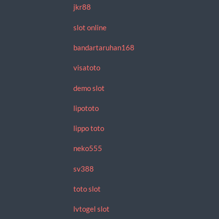
jkr88
slot online
bandartaruhan168
visatoto
demo slot
lipototo
lippo toto
neko555
sv388
toto slot
lvtogel slot